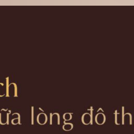
GIỚI THIỆU
VỊ TRÍ
TIỆN ÍCH
MẶT BẰNG
VR 360
THƯ VIỆN
TIN TỨC
LIÊN HỆ