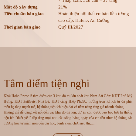
+ Tháp Gali: 328 căn – 27 tầng
Mật độ xây dựng
21%
Tiêu chuẩn bàn giao
Hoàn thiện nội thất cơ bản liền tường
cao cấp: Hafele; An Cường
Thời gian bàn giao
Quý III/2027
Tâm điểm tiện nghi
Khải Hoàn Prime là tâm điểm của 3 khu đô thị lớn nhất khu Nam Sài Gòn: KĐT Phú Mỹ
Hưng, KĐT ZeitGeist Nhà Bè, KĐT cảng Hiệp Phước, hưởng trọn lợi ích từ đà phát
triển hạ tầng mạnh mẽ, hệ thống tiện ích hiện đại và tiềm năng tăng giá nhanh chóng.
Không chỉ dễ dàng kết nối đến các khu đô thị lớn, dự án còn được bao bọc bởi hệ thống
tiện ích ”thiết yếu” đáp ứng mọi nhu cầu sống hằng ngày của cư dân như: hệ thống các
trường học từ mầm non đến đại học, bệnh viện, chợ, siêu thị,….