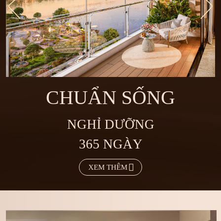
CHUẨN SỐNG
NGHỈ DƯỠNG
365 NGÀY
XEM THÊM