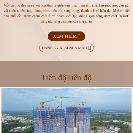
Mỗi căn hộ đều là sự kết hợp tinh tế giữa tone màu trầm ấm, chất liệu mộc mạc gần gũi
với thiên nhiên cùng phong cách kiến trúc sang trọng, thanh lịch và hiện đại. Mọi chi tiết
nhỏ nhất đều được chăm chút tỉ mỉ nhằm kiến tạo không gian sống đậm chất “resort”
nâng niu từng cảm xúc của chủ nhân.
XEM THÊM
ĐĂNG KÝ XEM NHÀ MẪU
Tiến độTiến độ