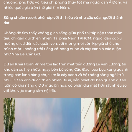
chuộng, phù hợp với tiêu chí phong thủy tốt mà người dân Á Đông và
nhiều quốc gia trên thế giới tìm kiếm.
Sống chuẩn resort phù hợp với thị hiếu và nhu cầu của người thành
đạt
Không dễ tìm thấy không gian sống giữa phố thị tấp nập thỏa mãn
tiêu chí gần gũi thiên nhiên. Tại phía Nam TPHCM, người dân có xu
hướng di cư đến các quận ven, với mong mỏi còn kịp giữ chỗ cho
mình một khoảng trời riêng với sông nước và cây xanh ở các quận
như Nhà Bè, Cần Giờ.
Dự án Khải Hoàn Prime tọa lạc trên mặt tiền đường Lê Văn Lương, tại
khu dân cư hiện hữu, ngay bên bờ sông Cầu Đạo, bao bọc xung quanh
trong bán kính hàng chục km là cây xanh và hệ thống sông ngòi trù
phú. Dự án vốn được thiên nhiên ưu ái, nền nhiệt độ bao quanh dự án
luôn có khả năng giữ ở mức ôn hòa, có phần dịu mát hơn rất nhiều so
với khu vực trung tâm nội đô.