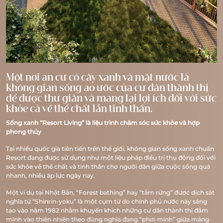
Một nơi an cư có cây xanh và mặt nước là
không gian sống ao ước của cư dân thành thị
để được thư giãn và mang lại lợi ích đối với sức
khỏe cả về thể chất lẫn tinh thần.
Sống xanh “Resort Living” là liệu trình chăm sóc sức khỏe và hợp
phong thủy
Tại nhiều quốc gia tiên tiến trên thế giới, không gian sống xanh chuẩn
Resort đang được sử dụng như một liệu pháp điều trị thụ động đối với
sức khỏe về thể chất và tinh thần cho người dân giữa cuộc sống quá
nhanh, nhiều áp lực ngày nay.
Một ví dụ tại Nhật Bản, “Forest bathing” hay “tắm rừng” được dịch sát
nghĩa từ “Shinrin-yoku” là một cụm từ do chính phủ nước này sáng
tạo vào năm 1982 nhằm khuyến khích những cư dân thành thị đắm
mình vào thiên nhiên theo đúng nghĩa đang “phơi mình” giữa mảng