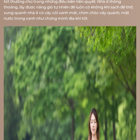
tốt thường chú trọng những điều kiện tiên quyết: Nhà ở thông
thoáng, lấy được nắng gió tự nhiên để luôn có không khí sạch để thở;
xung quanh nhà ở có cây cối xanh mát, chim chóc vây quanh, mặt
nước trong xanh như chứng minh địa khí tốt.