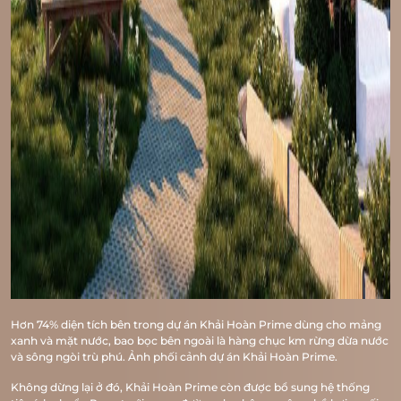
Hơn 74% diện tích bên trong dự án Khải Hoàn Prime dùng cho mảng
xanh và mặt nước, bao bọc bên ngoài là hàng chục km rừng dừa nước
và sông ngòi trù phú. Ảnh phối cảnh dự án Khải Hoàn Prime.
Không dừng lại ở đó, Khải Hoàn Prime còn được bổ sung hệ thống