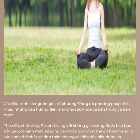
Các liệu trình có nguồn gốc từ phương Đông dù phương pháp khác
nhau nhưng đều hướng đến mang lại sức khỏe cả bên trong và bên
ngoài.
Theo đó, chất sống Resort Living với không gian sống được bao bọc
bởi cây cối xanh mát, kề sông cận thủy luôn mát mẻ ôn hòa mang lại
sức khỏe thể chất và tinh thần cho người dân đặc biệt được ưa