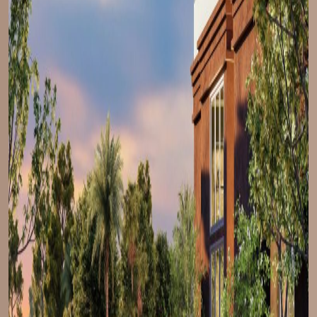
TRANG CHỦ
GIỚI THIỆU
VỊ TRÍ
TIỆN ÍCH
MẶT BẰNG
VR 360
THƯ VIỆN
TIN TỨC