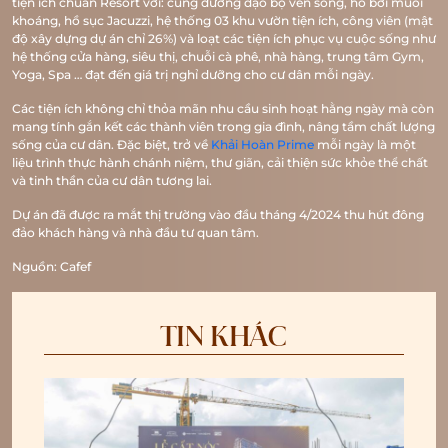
tiện ích chuẩn Resort với: cung đường dạo bộ ven sông, hồ bơi muối
khoáng, hồ sục Jacuzzi, hệ thống 03 khu vườn tiện ích, công viên (mật
độ xây dựng dự án chỉ 26%) và loạt các tiện ích phục vụ cuộc sống như
hệ thống cửa hàng, siêu thị, chuỗi cà phê, nhà hàng, trung tâm Gym,
Yoga, Spa … đạt đến giá trị nghỉ dưỡng cho cư dân mỗi ngày.
Các tiện ích không chỉ thỏa mãn nhu cầu sinh hoạt hằng ngày mà còn
mang tính gắn kết các thành viên trong gia đình, nâng tầm chất lượng
sống của cư dân. Đặc biệt, trở về
Khải Hoàn Prime
mỗi ngày là một
liệu trình thực hành chánh niệm, thư giãn, cải thiện sức khỏe thể chất
và tinh thần của cư dân tương lai.
Dự án đã được ra mắt thị trường vào đầu tháng 4/2024 thu hút đông
đảo khách hàng và nhà đầu tư quan tâm.
Nguồn: Cafef
TIN KHÁC