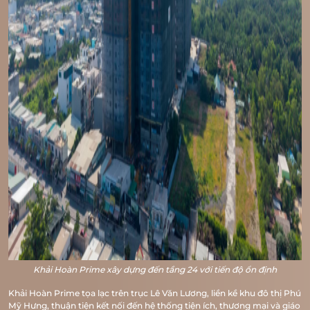
Khải Hoàn Prime xây dựng đến tầng 24 với tiến độ ổn định
Khải Hoàn Prime tọa lạc trên trục Lê Văn Lương, liền kề khu đô thị Phú
Mỹ Hưng, thuận tiện kết nối đến hệ thống tiện ích, thương mại và giáo