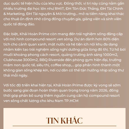
dục quốc tế hiện hữu của khu vực. Đồng thời, vị trí này cũng nằm gần
nhiều trường đại học lớn như RMIT, ĐH Tôn Đức Thắng, ĐH Tài Chính
& Marketing, ĐH Tài nguyên & Môi trường… mở ra tiềm năng khai thác
cho thuê ổn định nhờ cộng đồng chuyên gia, giảng viên và sinh viên
quốc tế đông đảo.
Đặc biệt, Khải Hoàn Prime còn mang đến trải nghiệm sống đẳng cấp
với mô hình compound resort ven sông. Dự án dành hơn 80% diện
tích cho cảnh quan xanh, mặt nước và hệ tiện ích nội khu đa dạng
nhằm kiến tạo trải nghiệm sống nghỉ dưỡng giữa lòng đô thị. Từ hồ bơi
muối khoáng phong cách resort, quảng trường ánh sáng 1000m2,
Clubhouse 3000m2, BBQ Riverside đến phòng gym hiện đại, trường
mầm non quốc tế, siêu thị, coffee shop,… góp phần hình thành một
không gian sống khép kín, nơi cư dân có thể tận hưởng nhịp sống thư
thái mỗi ngày.
Với tốc độ triển khai hiện tại, Khải Hoàn Prime được kỳ vọng sẽ sớm
bước sang giai đoạn hoàn thiện quan trọng trong năm 2026, đồng
thời góp phần bổ sung thêm nguồn cung căn hộ compound resort
ven sông chất lượng cho khu Nam TP.HCM
TIN KHÁC