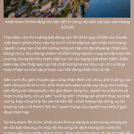
Khải Hoàn Prime tăng tốc tiến độ thi công, dự kiến cất nóc vào tháng
6/2026
Theo Báo cáo thị trường bất động sản TP.HCM quý I/2026 của Savills
Việt Nam, phân khúc căn hộ tại TP.HCM tiếp tục ghi nhận tình trạng
nguồn cung hạn chế khi lượng hàng sơ cấp chỉ đạt khoảng 1.900 căn.
Đáng chú ý, khu Đông chiếm tới 85% tổng nguồn cung sơ cấp toàn thị
trường, trong khi khu Nam tiếp tục rơi vào trạng thái khan hiếm. Diễn
biến này cho thấy quỹ căn hộ chất lượng tại các khu vực có hạ tầng
hoàn thiện và nhu cầu ở thực cao vẫn đang thiếu hụt rõ rệt.
Bên cạnh đó, giới chuyên gia cũng nhận định với với sự ảnh hưởng của
biến động kinh tế vĩ mô, tình hình lạm phát và lãi vay tăng, thị trường
bất động sản đang bước vào giai đoạn sàng lọc, người mua kỹ tính và
thận trọng hơn, chỉ ưu tiên “xuống tiền” những sản phẩm thực sự chất
lượng. Đây cũng là lý do yếu tố tiến độ – chất lượng xây dựng, uy tín
thương hiệu trở thành “bộ lọc” quan trọng của người mua nhà ở giai
đoạn hiện nay.
Tại khu Nam TP.HCM, Khải Hoàn Prime đang là một trong những dự
án nổi bật nhờ duy trì nhịp độ thi công ổn định trong bối cảnh thị
trường vẫn còn nhiều thách thức. Theo ghi nhận thực tế, dự án hiện đã