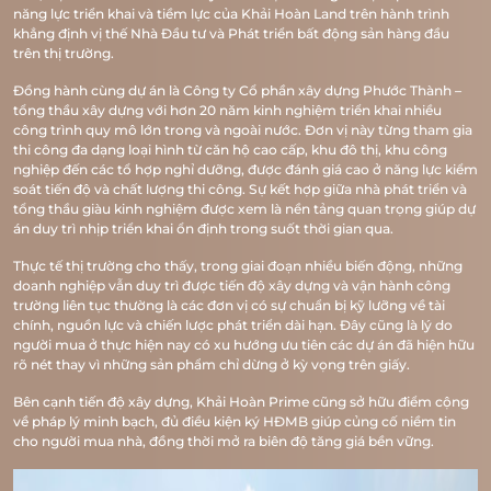
năng lực triển khai và tiềm lực của Khải Hoàn Land trên hành trình
khẳng định vị thế Nhà Đầu tư và Phát triển bất động sản hàng đầu
trên thị trường.
Đồng hành cùng dự án là Công ty Cổ phần xây dựng Phước Thành –
tổng thầu xây dựng với hơn 20 năm kinh nghiệm triển khai nhiều
công trình quy mô lớn trong và ngoài nước. Đơn vị này từng tham gia
thi công đa dạng loại hình từ căn hộ cao cấp, khu đô thị, khu công
TRANG CHỦ
nghiệp đến các tổ hợp nghỉ dưỡng, được đánh giá cao ở năng lực kiểm
soát tiến độ và chất lượng thi công. Sự kết hợp giữa nhà phát triển và
tổng thầu giàu kinh nghiệm được xem là nền tảng quan trọng giúp dự
GIỚI THIỆU
án duy trì nhịp triển khai ổn định trong suốt thời gian qua.
VỊ TRÍ
Thực tế thị trường cho thấy, trong giai đoạn nhiều biến động, những
doanh nghiệp vẫn duy trì được tiến độ xây dựng và vận hành công
trường liên tục thường là các đơn vị có sự chuẩn bị kỹ lưỡng về tài
TIỆN ÍCH
chính, nguồn lực và chiến lược phát triển dài hạn. Đây cũng là lý do
người mua ở thực hiện nay có xu hướng ưu tiên các dự án đã hiện hữu
MẶT BẰNG
rõ nét thay vì những sản phẩm chỉ dừng ở kỳ vọng trên giấy.
Bên cạnh tiến độ xây dựng, Khải Hoàn Prime cũng sở hữu điểm cộng
VR 360
về pháp lý minh bạch, đủ điều kiện ký HĐMB giúp củng cố niềm tin
cho người mua nhà, đồng thời mở ra biên độ tăng giá bền vững.
THƯ VIỆN