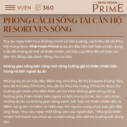
VI/EN
PHONG CÁCH SỐNG TẠI CĂN HỘ
RESORT VEN SÔNG
Tọa lạc ngay trên trục đường chính Lê Văn Lương, cách khu đô thị Phú
Mỹ Hưng 5km,
Khải Hoàn Prime
là dự án đầu tiên kết hợp và tận dụng
triệt để những lợi thế về thiên nhiên, khí hậu của Nhà Bè với loạt các
tiện ích đẳng cấp dành riêng cho cư dân.
Không gian sống bền vững nhờ cộng hưởng giá trị thiên nhiên bên
trong và bên ngoài dự án
Những dự án sở hữu đặc điểm này như khu đô thị Ecopark (Hưng Yên),
khu đô thị Sala (TPHCM), khu đô thị Phú Mỹ Hưng (TPHCM) được thị
trường ghi nhận như điển hình về mô hình không gian sống cộng
hưởng giữa thiên nhiên bên ngoài và bên trong dự án. Nói cách khác,
những dự án có không gian sống xanh, kết hợp với thiên nhiên đều là
điểm cộng lớn và hiếm có hiện nay, khi nguồn cung chưa bao giờ đáp
ứng được nhu cầu ngày một tăng cao của người dân. “Nhà giữa thiên
nhiên” trở thành lựa chọn an cư bền vững, dẫn dắt thị trường bất động
sản.