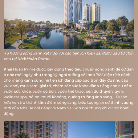
Xu hướng sống xanh kết hợp với các tiện ích hiện đại được đầu tư chỉn
chu tại Khải Hoàn Prime.
Khải Hoàn Prime được xây dựng theo tiêu chuẩn sống xanh để cư dân
ở nhà mỗi ngày như trong kỳ nghỉ dưỡng với hơn 74% diện tích dành
cho mảng xanh cùng hệ tiện ích đẳng cấp bao trọn đầy đủ nhu cầu
vui chơi, mua sắm, giải trí, chăm sóc sức khỏe dành riêng cho cư dân:
vườn sức khỏe, vườn cổ tích, vườn thể thao, bến du thuyền, gym,
wellness spa, hồ bơi muối khoáng, quảng trường ánh sáng,… Dự án
hứa hẹn trở thành tâm điểm sống sang, biểu tượng an cư thịnh vượng
mới của Nhà Bè nói riêng và Nam Sài Gòn nói chung khi đi vào hoạt
động.