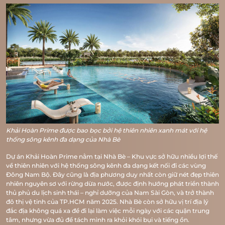
Khải Hoàn Prime được bao bọc bởi hệ thiên nhiên xanh mát với hệ
thống sông kênh đa dạng của Nhà Bè
Dự án Khải Hoàn Prime nằm tại Nhà Bè – Khu vực sở hữu nhiều lợi thế
về thiên nhiên với hệ thống sông kênh đa dạng kết nối đi các vùng
Đông Nam Bộ. Đây cũng là địa phương duy nhất còn giữ nét đẹp thiên
nhiên nguyên sơ với rừng dừa nước, được định hướng phát triển thành
thủ phủ du lịch sinh thái – nghỉ dưỡng của Nam Sài Gòn, và trở thành
đô thị vệ tinh của TP.HCM năm 2025. Nhà Bè còn sở hữu vị trí địa lý
đắc địa không quá xa để đi lại làm việc mỗi ngày với các quận trung
tâm, nhưng vừa đủ để tách mình ra khỏi khói bụi và tiếng ồn.