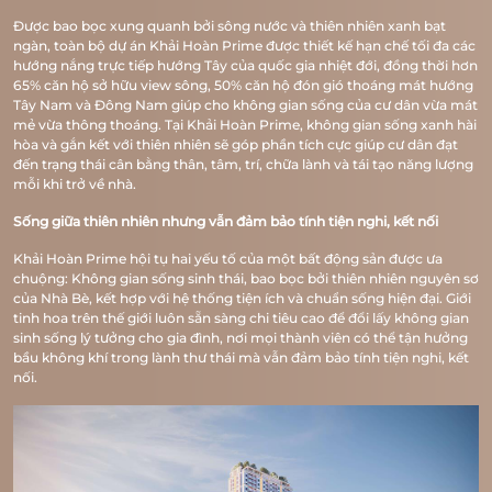
Được bao bọc xung quanh bởi sông nước và thiên nhiên xanh bạt
ngàn, toàn bộ dự án Khải Hoàn Prime được thiết kế hạn chế tối đa các
hướng nắng trực tiếp hướng Tây của quốc gia nhiệt đới, đồng thời hơn
65% căn hộ sở hữu view sông, 50% căn hộ đón gió thoáng mát hướng
Tây Nam và Đông Nam giúp cho không gian sống của cư dân vừa mát
mẻ vừa thông thoáng. Tại Khải Hoàn Prime, không gian sống xanh hài
hòa và gắn kết với thiên nhiên sẽ góp phần tích cực giúp cư dân đạt
đến trạng thái cân bằng thân, tâm, trí, chữa lành và tái tạo năng lượng
mỗi khi trở về nhà.
Sống giữa thiên nhiên nhưng vẫn đảm bảo tính tiện nghi, kết nối
Khải Hoàn Prime hội tụ hai yếu tố của một bất động sản được ưa
chuộng: Không gian sống sinh thái, bao bọc bởi thiên nhiên nguyên sơ
của Nhà Bè, kết hợp với hệ thống tiện ích và chuẩn sống hiện đại. Giới
tinh hoa trên thế giới luôn sẵn sàng chi tiêu cao để đổi lấy không gian
sinh sống lý tưởng cho gia đình, nơi mọi thành viên có thể tận hưởng
bầu không khí trong lành thư thái mà vẫn đảm bảo tính tiện nghi, kết
nối.