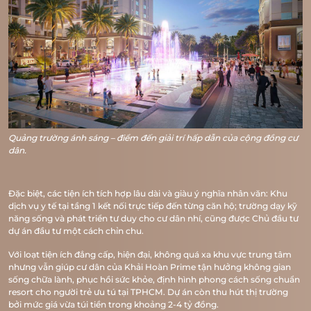
TRANG CHỦ
GIỚI THIỆU
VỊ TRÍ
Quảng trường ánh sáng – điểm đến giải trí hấp dẫn của cộng đồng cư
TIỆN ÍCH
dân.
MẶT BẰNG
Đặc biệt, các tiện ích tích hợp lâu dài và giàu ý nghĩa nhân văn: Khu
VR 360
dịch vụ y tế tại tầng 1 kết nối trực tiếp đến từng căn hộ; trường dạy kỹ
năng sống và phát triển tư duy cho cư dân nhí, cũng được Chủ đầu tư
dự án đầu tư một cách chỉn chu.
THƯ VIỆN
Với loạt tiện ích đẳng cấp, hiện đại, không quá xa khu vực trung tâm
nhưng vẫn giúp cư dân của Khải Hoàn Prime tận hưởng không gian
TIN TỨC
sống chữa lành, phục hồi sức khỏe, định hình phong cách sống chuẩn
resort cho người trẻ ưu tú tại TPHCM. Dự án còn thu hút thị trường
LIÊN HỆ
bởi mức giá vừa túi tiền trong khoảng 2-4 tỷ đồng.