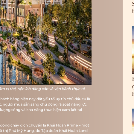
 vị thế, tiện ích đẳng cấp và vận hành thực tế
ách hàng hiện nay đặt yếu tố uy tín chủ đầu tư là
ệt, người mua sẵn sàng chủ động rà soát năng lực
 lượng sống và khả năng thực hiện cam kết tại
g dòng chảy dịch chuyển là Khải Hoàn Prime – một
đô thị Phú Mỹ Hưng, do Tập đoàn Khải Hoàn Land