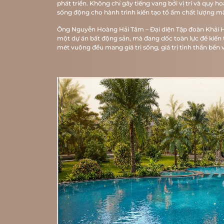
phát triển. Không chỉ gây tiếng vang bởi vị trí và quy
sống động cho hành trình kiến tạo tổ ấm chất lượng mà
Ông Nguyễn Hoàng Hải Tâm – Đại diện Tập đoàn Khải Ho
một dự án bất động sản, mà đang dốc toàn lực để kiến 
mét vuông đều mang giá trị sống, giá trị tinh thần bền v