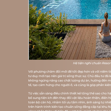
Hệ tiện nghi chuẩn Resor
Với phương châm đổi mới để tốt đẹp hơn và với niềm tin
tư duy mới tạo nên giá trị sống thực sự. Chủ đầu tư đ
không ngừng nâng cao chất lượng dự án, hướng đến mục
tế, tạo cảm hứng cho người ở, và cũng là góp phần kiế
Từ việc sẵn sàng điều chỉnh thiết kế tổng thể sao cho 
bổ sung tiện ích đến thay đổi vật liệu hoàn thiện, điển 
toàn bộ căn hộ, nhằm tối ưu tầm nhìn, ánh sáng tự nhiê
trên hành trình kiến tạo chuẩn sống đẳng cấp tại khu Na