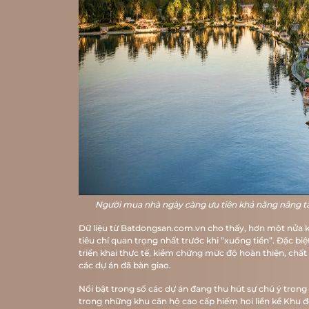
Người mua nhà ngày càng ưu tiên khả năng nâng tầm
Dữ liệu từ Batdongsan.com.vn cho thấy, hơn một nửa kh
tiêu chí quan trọng nhất trước khi “xuống tiền”. Đặc bi
triển khai thực tế, kiểm chứng mức độ hoàn thiện, chất
các dự án đã bàn giao.
Nổi bật trong số các dự án đang thu hút sự chú ý tron
trong những khu căn hộ cao cấp hiếm hoi liền kề Khu 