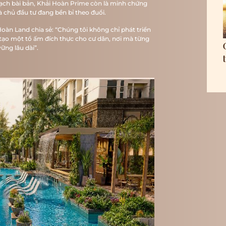
 hoạch bài bản, Khải Hoàn Prime còn là minh chứng
 chủ đầu tư đang bền bỉ theo đuổi.
àn Land chia sẻ: “Chúng tôi không chỉ phát triển
tạo một tổ ấm đích thực cho cư dân, nơi mà từng
ững lâu dài”.
TRANG CHỦ
GIỚI THIỆU
VỊ TRÍ
TIỆN ÍCH
MẶT BẰNG