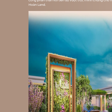
công phần thân với tiến độ vượt trội, minh chứng cho nă
Hoàn Land.