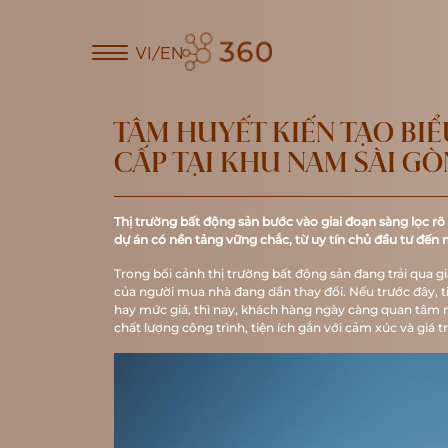
VI/EN
TÂM HUYẾT KIẾN TẠO BI
CẤP TẠI KHU NAM SÀI GÒ
Thị trường bất động sản bước vào giai đoạn sàng lọc rõ
dự án có nền tảng vững chắc, từ uy tín chủ đầu tư đến 
Trong bối cảnh thị trường bất động sản đang trải qua 
của người mua nhà đang dần thay đổi. Nếu trước đây, tiê
hay mức giá, thì nay, khách hàng ngày càng quan tâm n
chất lượng công trình, tiện ích gắn với cảm xúc và giá tr