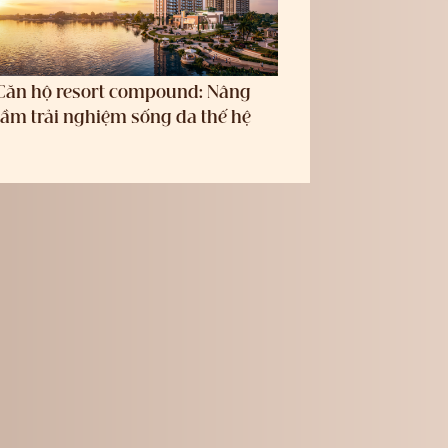
Căn hộ resort compound: Nâng
tầm trải nghiệm sống đa thế hệ