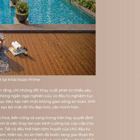
VR 360
THƯ VIỆN
TIN TỨC
LIÊN HỆ
t tại Khải Hoàn Prime
 rằng, chỉ những đổi thay xuất phát từ chiều sâu
ã không ngần ngại nghiên cứu và đầu tư nghiêm túc
 tiêu: tạo nên một không gian sống an toàn, tinh
n tạo bộ mặt đô thị đẹp hơn, văn minh hơn.
hài hoà, bền vững và sang trọng hơn hay quyết định
hình là việc thay lan can kính cường lực cao cấp cho
n. Tất cả đều thể hiện tâm huyết của chủ đầu tư
m. Hiện tại, dự án hiện đã bước sang giai đoạn thi