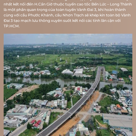
nhất kết nối đến H.Cần Giờ thuộc tuyến cao tốc Bến Lức – Long Thành
là một phần quan trọng của toàn tuyến Vành Đai 3, khi hoàn thành
cùng với cầu Phước Khánh, cầu Nhơn Trạch sẽ khép kín toàn bộ Vành
Đai 3 tạo mạch lưu thông xuyên suốt kết nối các tỉnh lân cận với
TP.HCM.