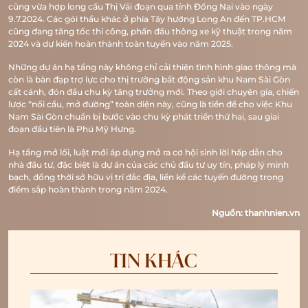
TIN TỨC
cũng vừa hợp long cầu Thị Vải đoạn qua tỉnh Đồng Nai vào ngày
9.7.2024. Các gói thầu khác ở phía Tây hướng Long An đến TP.HCM
LIÊN HỆ
cũng đang tăng tốc thi công, phấn đấu thông xe kỹ thuật trong năm
2024 và dự kiến hoàn thành toàn tuyến vào năm 2025.
Những dự án hạ tầng này không chỉ cải thiện tình hình giao thông mà
còn là bàn đạp trợ lực cho thị trường bất động sản khu Nam Sài Gòn
cất cánh, đón đầu chu kỳ tăng trưởng mới. Theo giới chuyên gia, chiến
lược “nối cầu, mở đường” toàn diện này, cũng là tiền đề cho việc Khu
Nam Sài Gòn chuẩn bị bước vào chu kỳ phát triển thứ hai, sau giai
đoạn đầu tiên là Phú Mỹ Hưng.
Hạ tầng mở lối, luật mới áp dụng mở ra cơ hội sinh lời hấp dẫn cho
nhà đầu tư, đặc biệt là dự án của các chủ đầu tư uy tín, pháp lý minh
bạch, đồng thời sở hữu vị trí đắc địa, liền kề các tuyến đường trọng
điểm sắp hoàn thành trong năm 2024.
Nguồn: thanhnien.vn
TIN KHÁC