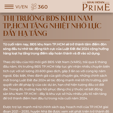
VI/EN
THỊ TRƯỜNG BĐS KHU NAM
TP.HCM TĂNG NHIỆT NHỜ LỰC
ĐẨY HẠ TẦNG
Từ cuối năm nay, BĐS khu Nam TP.HCM sẽ trở thành tâm điểm đón
sóng đầu tư nhờ tác động tích cực của Luật Đất đai 2024 cộng hưởng
hàng loạt hạ tầng trọng điểm sắp hoàn thành và đi vào sử dụng.
Theo dữ liệu của Hội môi giới BĐS Việt Nam (VARS), trải qua 6 tháng
đầu năm, thị trường BĐS TP.HCM tiếp tục ghi nhận nhiều chuyển biến
tích cực với số lượng 20.600 giao dịch, gấp 3 lần so với cùng kỳ năm
ngoái. Đặc biệt, theo đánh giá của giới chuyên gia, những chính sách
mới trong Luật Đất đai 2024 sẽ tác động mạnh mẽ tới thị trường, giải
quyết vấn đề pháp lý của các dự án, hạn chế hiện tượng đầu cơ đất
đai. Trong đó, trường hợp hồi phục đáng chú ý thuộc về bất động
sản khu Nam TP.HCM – đây là khu vực sở hữu nhiều yếu tố nền tảng
để trở thành điểm hẹn đầu tư trong nửa cuối năm 2024.
Được trợ lực mạnh mẽ từ chính sách quy hoạch mới của TP.HCM giai
đoạn 2021 – 2030, huyện Nhà Bè được xem xét phát triển trở thành đô