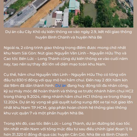
Dự án cầu Cây Khô dự kiến thông xe vào ngày 2.9, kết nối giao thông
huyện Bình Chánh và huyện Nhà Bè
TRANG CHỦ
Ngoài ra, 2 công trình giao thông trọng điểm được mong chờ nhất
GIỚI THIỆU
khu Nam Sài Gòn: Nút giao Nguyễn Văn Linh – Nguyễn Hữu Thọ và
Cao tốc Bến Lức – Long Thành cũng dự kiến thông xe vào cuối năm
nay, tạo nên sự thay đổi lớn về diện mạo toàn khu Nam.
VỊ TRÍ
Cụ thể, hầm chui Nguyễn Văn Linh – Nguyễn Hữu Thọ có tổng vốn
đầu tư 830 tỉ đồng với quy mô hai hầm chui. Đến nay 2 đốt hầm kín
TIỆN ÍCH
dài 98m đã dần thành hình.
Dự án
đang huy động tối đa nhân công,
kỹ sư máy móc để hoàn thành và thông xe trước nhánh hầm chui HC2
MẶT BẰNG
trong tháng 9.2024, riêng nhánh hầm chui HC1 thông xe trong tháng
12.2024. Dự án kỳ vọng sẽ giải quyết luồng xung đột xe tại nút giao lớn
nhất khu Nam TP.HCM, góp phần hoàn chỉnh hệ thống giao thông
VR 360
khu vực quận 7 và một phần huyện Nhà Bè.
THƯ VIỆN
Trong khi đó, cao tốc Bến Lức – Long Thành, dự án đường bộ cao tốc
lớn nhất miền Nam với tổng mức đầu tư sau điều chỉnh (giai đoạn 1) là
hơn 31.320 tỉ đồng đi qua các huyện Cần Giờ, Nhà Bè và Bình Chánh