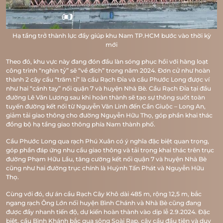
Hạ tầng trở thành lực đẩy giúp khu Nam TP.HCM bước vào thời kỳ
mới
Theo đó, khu vực này đang đón đầu làn sóng phục hồi với hàng loạt
công trình “nghìn tỷ” sẽ “về đích” trong năm 2024. Đơn cử như hoàn
thành 2 cây cầu “trăm tỉ” là cầu Rạch Đỉa và cầu Phước Long được ví
như hai “cánh tay” nối quận 7 và huyện Nhà Bè. Cầu Rạch Đỉa tại đầu
đường Lê Văn Lương sau khi hoàn thành sẽ tạo sự thông suốt toàn
tuyến đường kết nối từ Nguyễn Văn Linh đến Cần Giuộc – Long An,
giảm tải giao thông cho đường Nguyễn Hữu Thọ, góp phần khai thác
đồng bộ hạ tầng giao thông phía Nam thành phố.
Cầu Phước Long qua rạch Phú Xuân có ý nghĩa đặc biệt quan trọng,
góp phần đáp ứng nhu cầu giao thông và tải trọng khai thác trên trục
đường Phạm Hữu Lầu, tăng cường kết nối quận 7 và huyện Nhà Bè
cũng như hai đường trục chính là Huỳnh Tấn Phát và Nguyễn Hữu
Thọ.
Cùng với đó, dự án cầu Rạch Cây Khô dài 485 m, rộng 12,5 m, bắc
ngang rạch Ông Lớn nối huyện Bình Chánh và Nhà Bè cũng đang
được đẩy nhanh tiến độ, dự kiến hoàn thành vào dịp lễ 2.9.2024. Đặc
biệt, cầu Bình Khánh bắc qua sông Soài Rạp, cây cầu đầu tiên và duy