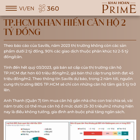
VI/EN
TP.HCM KHAN HIẾM CĂN HỘ 2
TỶ ĐỒNG
Theo báo cáo của Savills, năm 2023 thị trường không còn các sản
phẩm dưới 2 tỷ đồng, 90% các giao dịch thuộc phân khúc từ 2-5 tỷ
đồng/căn.
Tính đến hết quý 03/2023, giá bán sơ cấp của thị trường căn hộ
TP.HCM đạt hơn 60 triệu đồng/m2, giá bán thứ cấp trung bình đạt 45
triệu đồng/m2. Theo thông tin Savills dự báo, trong 2 năm tới, nguồn
cung thị trường BĐS TP.HCM sẽ chỉ còn những căn hộ tầm giá 5 tỷ trở
lên.
Anh Thanh (Quận 7) tìm mua căn hộ gần nhà cho con trai chia sẻ, vài
năm trước có thể mua căn hộ ở mức dưới 25-30 triệu/m2 nhưng hiện
nay là điều không tưởng, gia đình anh buộc phải tăng ngân sách.