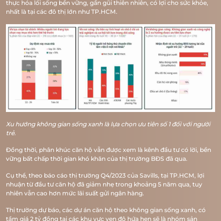
TRANG CHỦ
thực hóa lối sống bền vững, gần gũi thiên nhiên, có lợi cho sức khỏe,
nhất là tại các đô thị lớn như TP.HCM.
GIỚI THIỆU
VỊ TRÍ
TIỆN ÍCH
MẶT BẰNG
VR 360
Xu hướng không gian sống xanh là lựa chọn ưu tiên số 1 đối với người
trẻ.
THƯ VIỆN
Đồng thời, phân khúc căn hộ vẫn được xem là kênh đầu tư có lời, bền
vững bất chấp thời gian khó khăn của thị trường BĐS đã qua.
TIN TỨC
Cụ thể, theo báo cáo thị trường Q4/2023 của Savills, tại TP.HCM, lợi
LIÊN HỆ
nhuận từ đầu tư căn hộ đã giảm nhẹ trong khoảng 5 năm qua, tuy
nhiên vẫn cao hơn mức lãi suất gửi ngân hàng.
Thị trường dự báo, các dự án căn hộ theo không gian sống xanh, có
tầm giá 2 tỷ đồng tại các khu vực ven đô hứa hẹn sẽ là nhóm sản