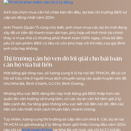
64% lựa chọn mua căn hộ chào bán lần đầu, dự báo thị trường BĐS sơ
cấp sôi động nhất năm 2024
Anh Thanh (Quận 7) cũng cho biết, anh chọn mua các dự án mới đang
xây để có tiến độ thanh toán dài hạn, phù hợp với tình hình tài chính
thay vì mua nhà cũ thường phải thanh toán 100% ngay, chưa kể đến
yếu tố sản phẩm BĐS cũ liệu có còn phù hợp với thị hiếu của gia đình
anh nữa hay không.
Thị trường căn hộ ven đô lời giải cho bài toán
căn hộ vừa túi tiền
Mặt bằng giá tăng cao, số lượng cung ít ỏi tại nội đô TPHCM, để có cơ
hội sở hữu nhà ở người mua dịch chuyển sang các quận huyện ven đô
như Nhà Bè, Bình Chánh, Củ Chi, Bình Dương…
Những khu vực BĐS đang lên này mặt bằng giá BĐS thấp hơn các
quận lân cận hướng về trung tâm, có các dự án căn hộ tầm giá 2 tỷ.
Bên cạnh đó, hạ tầng giao thông khu vực kết nối đến nội đô, đến các
tiện ích cần thiết một cách thuận tiện, nhanh chóng.
Tuy nhiên, lượng cung thị trường sơ cấp vẫn còn khá ít. Các dự án tại
TP.HCM có giá khoảng 2 tỷ đồng được giới thiệu trong đầu năm 2024
này chỉ có
Khải Hoàn Prime
tại Nhà Bè với mức giá chỉ từ 2,1 tỷ/căn