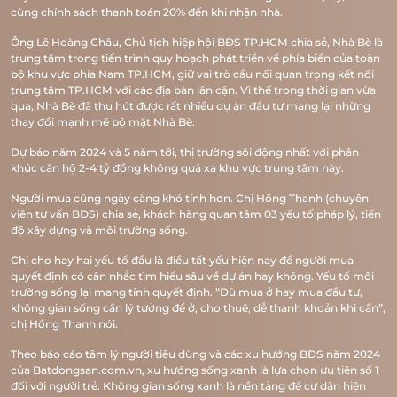
cùng chính sách thanh toán 20% đến khi nhận nhà.
Ông Lê Hoàng Châu, Chủ tịch hiệp hội BĐS TP.HCM chia sẻ, Nhà Bè là
trung tâm trong tiến trình quy hoạch phát triển về phía biển của toàn
bộ khu vực phía Nam TP.HCM, giữ vai trò cầu nối quan trọng kết nối
trung tâm TP.HCM với các địa bàn lân cận. Vì thế trong thời gian vừa
qua, Nhà Bè đã thu hút được rất nhiều dự án đầu tư mang lại những
thay đổi mạnh mẽ bộ mặt Nhà Bè.
Dự báo năm 2024 và 5 năm tới, thị trường sôi động nhất với phân
khúc căn hộ 2-4 tỷ đồng không quá xa khu vực trung tâm này.
Người mua cũng ngày càng khó tính hơn. Chị Hồng Thanh (chuyên
viên tư vấn BĐS) chia sẻ, khách hàng quan tâm 03 yếu tố pháp lý, tiến
độ xây dựng và môi trường sống.
Chị cho hay hai yếu tố đầu là điều tất yếu hiện nay để người mua
quyết định có cân nhắc tìm hiểu sâu về dự án hay không. Yếu tố môi
trường sống lại mang tính quyết định. “Dù mua ở hay mua đầu tư,
không gian sống cần lý tưởng để ở, cho thuê, dễ thanh khoản khi cần”,
chị Hồng Thanh nói.
Theo báo cáo tâm lý người tiêu dùng và các xu hướng BĐS năm 2024
của Batdongsan.com.vn, xu hướng sống xanh là lựa chọn ưu tiên số 1
đối với người trẻ. Không gian sống xanh là nền tảng để cư dân hiện