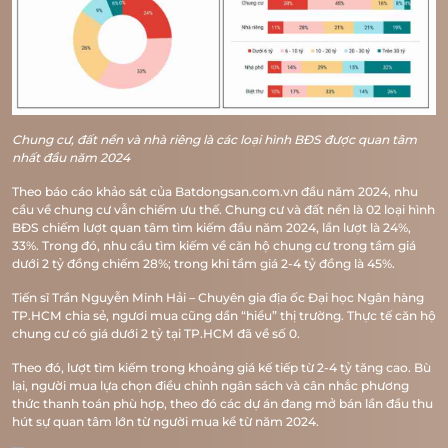
Chung cư, đất nền và nhà riêng là các loại hình BĐS được quan tâm
nhất đầu năm 2024
Theo báo cáo khảo sát của Batdongsan.com.vn đầu năm 2024, nhu
cầu về chung cư vẫn chiếm ưu thế. Chung cư và đất nền là 02 loại hình
BĐS chiếm lượt quan tâm tìm kiếm đầu năm 2024, lần lượt là 24%,
33%. Trong đó, nhu cầu tìm kiếm về căn hộ chung cư trong tầm giá
dưới 2 tỷ đồng chiếm 28%; trong khi tầm giá 2-4 tỷ đồng là 45%.
Tiến sĩ Trần Nguyễn Minh Hải – Chuyên gia địa ốc Đại học Ngân hàng
TP.HCM chia sẻ, ngươi mua cũng dần “hiểu” thị trường. Thực tế căn hộ
chung cư có giá dưới 2 tỷ tại TP.HCM đã về số 0.
Theo đó, lượt tìm kiếm trong khoảng giá kế tiếp từ 2-4 tỷ tăng cao. Bù
lại, người mua lựa chọn điều chỉnh ngân sách và cân nhắc phương
thức thanh toán phù hợp, theo đó các dự án đang mở bán lần đầu thu
hút sự quan tâm lớn từ người mua kể từ năm 2024.