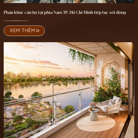
Phân khúc căn hộ tại phía Nam TP. Hồ Chí Minh tiếp tục sôi động
XEM THÊM
TRANG CHỦ
GIỚI THIỆU
VỊ TRÍ
TIỆN ÍCH
MẶT BẰNG
VR 360
THƯ VIỆN